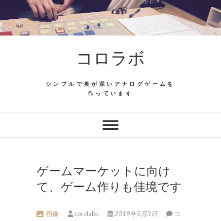
Skip
to
content
コロラボ
シンプルで奥が深いアナログゲームを
作っています
ゲームマーケットに向け
て、ゲーム作りも佳境です
画像
corolabo
2019年5月3日
コ